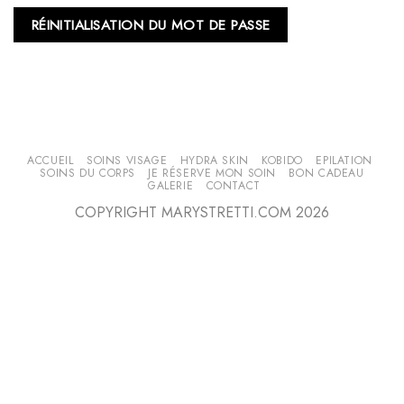
RÉINITIALISATION DU MOT DE PASSE
ACCUEIL
SOINS VISAGE
HYDRA SKIN
KOBIDO
EPILATION
SOINS DU CORPS
JE RÉSERVE MON SOIN
BON CADEAU
GALERIE
CONTACT
COPYRIGHT MARYSTRETTI.COM 2026